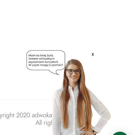
x
right 2020 adwokatratajczak.pl
All rights reserved