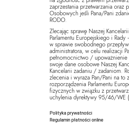
na zgodność z prawem przetwarza
zaprzestania przetwarzania oraz
Osobowych jeśli Pana/Pani zdani
RODO.
Zlecając sprawę Naszej Kancelari
Parlamentu Europejskiego i Rady
w sprawie swobodnego przepływu
administratora, w celu realizacji
pełnomocnictwo / upoważnienie d
swoje dane osobowe Naszej Kance
Kancelarii zadaniu / zadaniom. R
zlecenia i wyraża Pan/Pani na to
rozporządzenia Parlamentu Europ
fizycznych w związku z przetwa
uchylenia dyrektywy 95/46/WE (o
Polityka prywatności
Regulamin płatności online