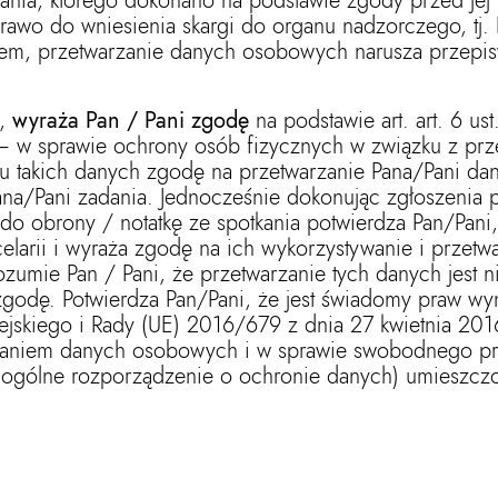
nia, którego dokonano na podstawie zgody przed jej
 prawo do wniesienia skargi do organu nadzorczego, t
em, przetwarzanie danych osobowych narusza przepis
i,
wyraża Pan / Pani zgodę
na podstawie art. art. 6 ust
 – w sprawie ochrony osób fizycznych w związku z p
 takich danych zgodę na przetwarzanie Pana/Pani d
 Pana/Pani zadania. Jednocześnie dokonując zgłoszenia 
o obrony / notatkę ze spotkania potwierdza Pan/Pan
larii i wyraża zgodę na ich wykorzystywanie i przetw
ozumie Pan / Pani, że przetwarzanie tych danych jest n
 zgodę. Potwierdza Pan/Pani, że jest świadomy praw wy
ejskiego i Rady (UE) 2016/679 z dnia 27 kwietnia 201
rzaniem danych osobowych i w sprawie swobodnego pr
gólne rozporządzenie o ochronie danych) umieszczon