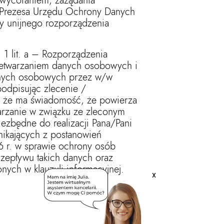
 wycofaniem, zażądania
j. Prezesa Urzędu Ochrony Danych
y unijnego rozporządzenia
. 1 lit. a – Rozporządzenia
rzetwarzaniem danych osobowych i
anych osobowych przez w/w
podpisując zlecenie /
i, że ma świadomość, że powierza
arzanie w związku ze zleconym
iezbędne do realizacji Pana/Pani
nikających z postanowień
6 r. w sprawie ochrony osób
zepływu takich danych oraz
ych w klauzuli informacyjnej.
x