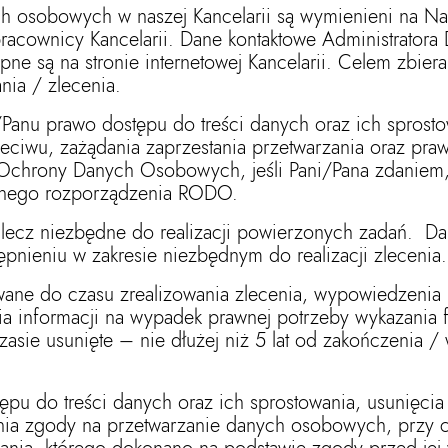
ch osobowych w naszej Kancelarii są wymienieni na N
 pracownicy Kancelarii. Dane kontaktowe Administrato
ne są na stronie internetowej Kancelarii. Celem zbiera
nia / zlecenia.
/Panu prawo dostępu do treści danych oraz ich sprosto
zeciwu, zażądania zaprzestania przetwarzania oraz pra
 Ochrony Danych Osobowych, jeśli Pani/Pana zdaniem
jnego rozporządzenia RODO.
 lecz niezbędne do realizacji powierzonych zadań. D
pnieniu w zakresie niezbędnym do realizacji zlecenia.
e do czasu zrealizowania zlecenia, wypowiedzenia p
a informacji na wypadek prawnej potrzeby wykazania f
asie usunięte – nie dłużej niż 5 lat od zakończenia /
a.
ępu do treści danych oraz ich sprostowania, usunięcia
nia zgody na przetwarzanie danych osobowych, przy 