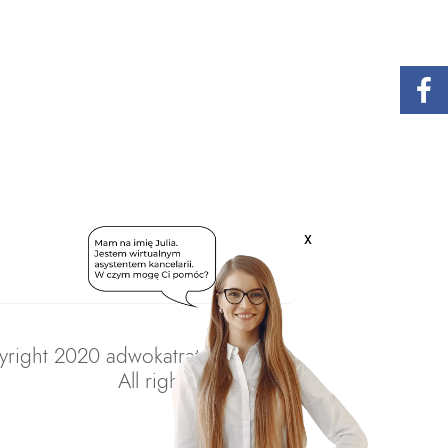
x
right 2020 adwokatratajczak.pl
All rights reserved