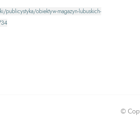
ki/publicystyka/obiektyw-magazyn-lubuskich-
734
© Copy