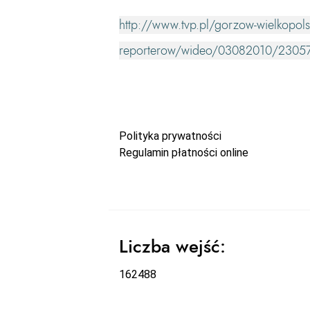
http://www.tvp.pl/gorzow-wielkopols
reporterow/wideo/03082010/2305
Polityka prywatności
Regulamin płatności online
Liczba wejść:
162488