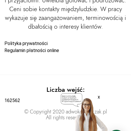
i przyjaciółmi. Uwielbia gotować i podróżować.
Ceni sobie kontakty międzyludzkie. W pracy
wykazuje się zaangażowaniem, terminowością i
dbałością o interesy klientów.
Polityka prywatności
Regulamin płatności online
Liczba wejść:
x
162562
© Copyright 2020 adwokatratajczak.pl
All rights reserved