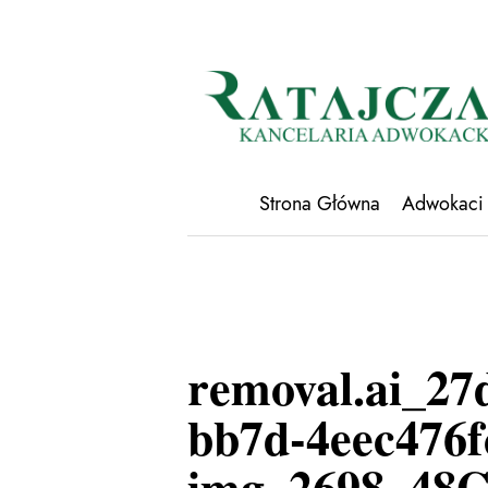
Strona Główna
Adwokaci
removal.ai_27
bb7d-4eec476f
img_2698_48G