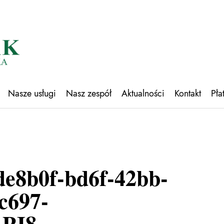
Nasze usługi
Nasz zespół
Aktualności
Kontakt
Pła
de8b0f-bd6f-42bb-
c697-
PJ8-