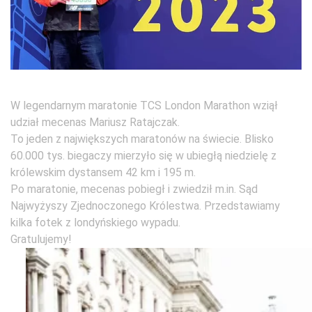
W legendarnym maratonie TCS London Marathon wziął
udział mecenas Mariusz Ratajczak.
To jeden z największych maratonów na świecie. Blisko
60.000 tys. biegaczy mierzyło się w ubiegłą niedzielę z
królewskim dystansem 42 km i 195 m.
Po maratonie, mecenas pobiegł i zwiedził m.in. Sąd
Najwyżyszy Zjednoczonego Królestwa. Przedstawiamy
kilka fotek z londyńskiego wypadu.
Gratulujemy!