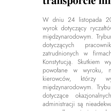
W dniu 24 listopada 20
wyrok dotyczący ryczałt
międzynarodowym. Trybuna
dotyczących pracown
zatrudnionych w firma
Konstytucją. Skutkiem w
powołane w wyroku, n
kierowców, którzy w
międzynarodowym. Trybun
dotyczące okazjonalny
administracji są nieadek