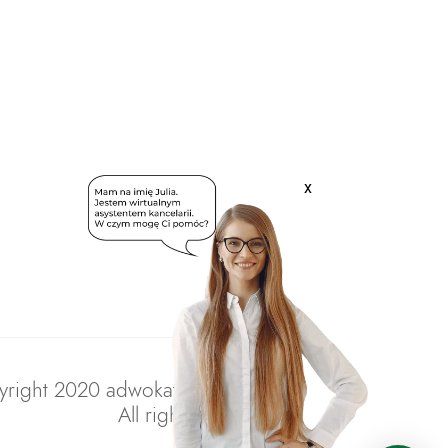
x
right 2020 adwokatratajczak.pl
All rights reserved