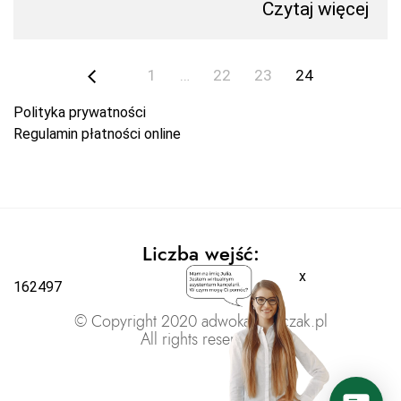
Czytaj więcej
1
…
22
23
24
Polityka prywatności
Regulamin płatności online
Liczba wejść:
x
162497
© Copyright 2020 adwokatratajczak.pl
All rights reserved