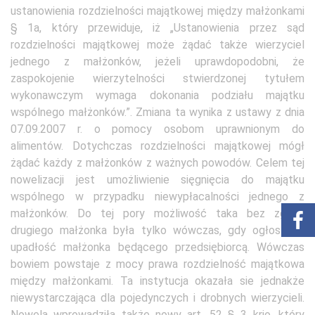
ustanowienia rozdzielności majątkowej między małżonkami
§ 1a, który przewiduje, iż „Ustanowienia przez sąd
rozdzielności majątkowej może żądać także wierzyciel
jednego z małżonków, jeżeli uprawdopodobni, że
zaspokojenie wierzytelności stwierdzonej tytułem
wykonawczym wymaga dokonania podziału majątku
wspólnego małżonków.”. Zmiana ta wynika z ustawy z dnia
07.09.2007 r. o pomocy osobom uprawnionym do
alimentów. Dotychczas rozdzielności majątkowej mógł
żądać każdy z małżonków z ważnych powodów. Celem tej
nowelizacji jest umożliwienie sięgnięcia do majątku
wspólnego w przypadku niewypłacalności jednego z
małżonków. Do tej pory możliwość taka bez zgody
drugiego małżonka była tylko wówczas, gdy ogłoszono
upadłość małżonka będącego przedsiębiorcą. Wówczas
bowiem powstaje z mocy prawa rozdzielność majątkowa
między małżonkami. Ta instytucja okazała sie jednakże
niewystarczająca dla pojedynczych i drobnych wierzycieli.
Nowela wprowadziła także nowy art. 52 § 3 krio, który