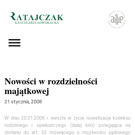
Nowości w rozdzielności
majątkowej
21 stycznia, 2008
W dniu 20.01.2008 r. weszła w życie nowelizacja kodeksu
rodzinnego i opiekuńczego (dalej krio) polegająca na
dodaniu do art. 52 mówiącego o możliwości sądowego