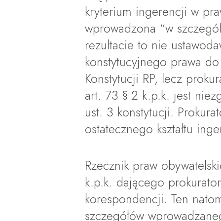
kryterium ingerencji w p
wprowadzona “w szczegól
rezultacie to nie ustawod
konstytucyjnego prawa do 
Konstytucji RP, lecz proku
art. 73 § 2 k.p.k. jest nie
ust. 3 konstytucji. Proku
ostatecznego kształtu ing
Rzecznik praw obywatelski
k.p.k. dającego prokurator
korespondencji. Ten natomi
szczegółów wprowadzanego