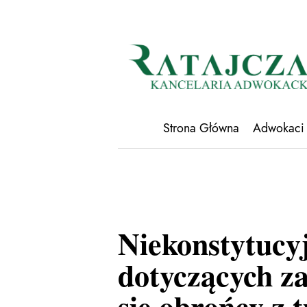
Strona Główna
Adwokaci
Niekonstytucy
dotyczących z
się obrońcy z