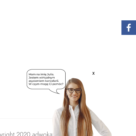
x
right 2020 adwokatratajczak.pl